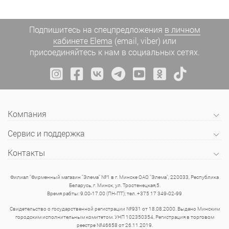
Подпишитесь на спецпредложения
в личном
кабинете Elema
(email, viber) или
присоединяйтесь к нам в социальных сетях.
Компания
Сервис и поддержка
Контакты
Филиал "Фирменный магазин "Элема" №1 в г. Минске ОАО "Элема", 220033, Республика
Беларусь, г. Минск, ул. Тростенецкая,5.
Время рабты: 9.00-17.00 (ПН-ПТ); тел. +375 17 349-02-99
Свидетельство о государственной регистрации №931 от 18.08.2000. Выдано Минским
городским исполнительным комитетом. УНП 102350354. Регистрация в торговом
реестре №46658 от 26.11.2019.