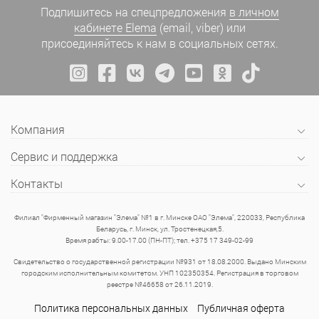
Подпишитесь на спецпредложения
в личном
кабинете Elema
(email, viber) или
присоединяйтесь к нам в социальных сетях.
Компания
Сервис и поддержка
Контакты
Филиал "Фирменный магазин "Элема" №1 в г. Минске ОАО "Элема", 220033, Республика
Беларусь, г. Минск, ул. Тростенецкая,5.
Время рабты: 9.00-17.00 (ПН-ПТ); тел. +375 17 349-02-99
Свидетельство о государственной регистрации №931 от 18.08.2000. Выдано Минским
городским исполнительным комитетом. УНП 102350354. Регистрация в торговом
реестре №46658 от 26.11.2019.
Политика персональных данных
Публичная оферта