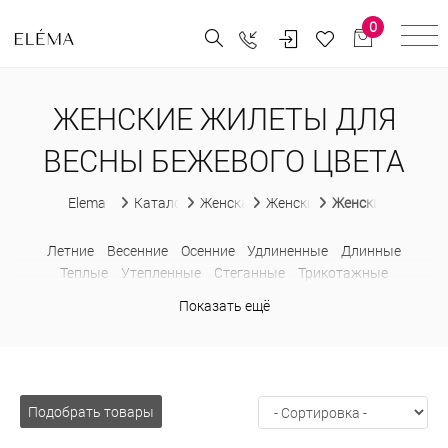
0
ЖЕНСКИЕ ЖИЛЕТЫ ДЛЯ
ВЕСНЫ БЕЖЕВОГО ЦВЕТА
Elema
Каталог
Женская одежда
Женские жилеты
Женские жилеты 
Летние
Весенние
Осенние
Удлиненные
Длинные
Теплые
Утепленные
Стеганные
Трикотажные
Шерстяные
Классические
В деловом стиле
Ажурные
Показать ещё
Модные
На пуговицах
Больших размеров
Подобрать товары