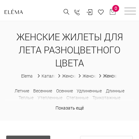
0
ЖЕНСКИЕ ЖИЛЕТЫ ДЛЯ
ЛЕТА РАЗНОЦВЕТНОГО
ЦВЕТА
Elema
Каталог
Женская одежда
Женские жилеты
Женские жилеты 
Летние
Весенние
Осенние
Удлиненные
Длинные
Теплые
Утепленные
Стеганные
Трикотажные
Шерстяные
Классические
В деловом стиле
Ажурные
Показать ещё
Модные
На пуговицах
Больших размеров