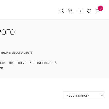
0
РОГО
 весны серого цвета
ные
Шерстяные
Классические
В
ов