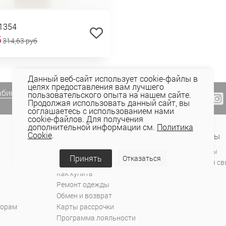
1354
б
314,63 руб
Данный веб-сайт использует cookie-файлы в
целях предоставления вам лучшего
абинете Elema
(email, viber) или
пользовательского опыта на нашем сайте.
Продолжая использовать данный сайт, вы
соглашаетесь с использованием нами
cookie-файлов. Для получения
дополнительной информации см.
Политика
Cookie
.
Сервис и поддержка
Контакты
Оплата
Магазины
Принять
Отказаться
Доставка
Обратная св
Как купить
Ремонт одежды
Обмен и возврат
торам
Карты рассрочки
Программа лояльности