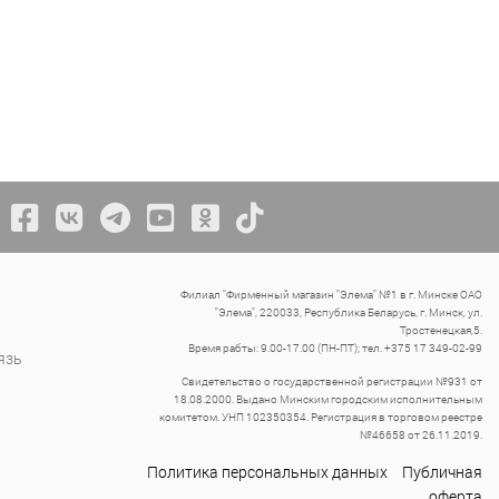
Филиал "Фирменный магазин "Элема" №1 в г. Минске ОАО
"Элема", 220033, Республика Беларусь, г. Минск, ул.
Тростенецкая,5.
Время рабты: 9.00-17.00 (ПН-ПТ); тел. +375 17 349-02-99
язь
Свидетельство о государственной регистрации №931 от
18.08.2000. Выдано Минским городским исполнительным
комитетом. УНП 102350354. Регистрация в торговом реестре
№46658 от 26.11.2019.
Политика персональных данных
Публичная
оферта