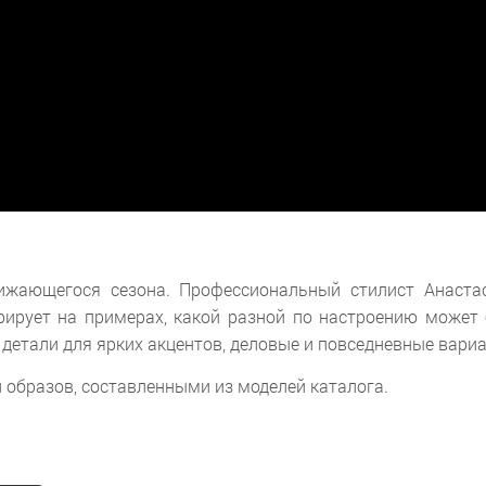
ижающегося сезона. Профессиональный стилист Анастас
ирует на примерах, какой разной по настроению может 
 детали для ярких акцентов, деловые и повседневные вариа
образов, составленными из моделей каталога.