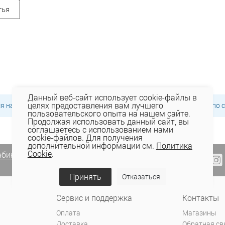
тья
Данный веб-сайт использует cookie-файлы в
целях предоставления вам лучшего
ся на главную страницу
каталога
или воспользоваться поиском по с
пользовательского опыта на нашем сайте.
Продолжая использовать данный сайт, вы
соглашаетесь с использованием нами
cookie-файлов. Для получения
дополнительной информации см.
Политика
Cookie
.
абинете Elema
(email, viber) или
Принять
Отказаться
Сервис и поддержка
Контакты
Оплата
Магазины
Доставка
Обратная св