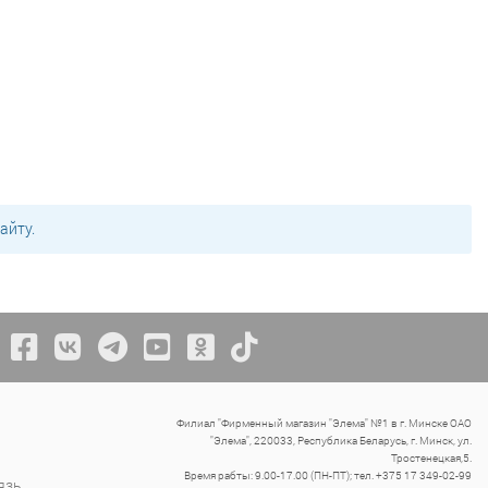
айту.
Филиал "Фирменный магазин "Элема" №1 в г. Минске ОАО
"Элема", 220033, Республика Беларусь, г. Минск, ул.
Тростенецкая,5.
Время рабты: 9.00-17.00 (ПН-ПТ); тел. +375 17 349-02-99
язь