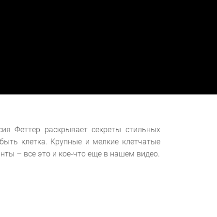
ия Феттер раскрывает секреты стильных
быть клетка. Крупные и мелкие клетчатые
нты – все это и кое-что еще в нашем видео.