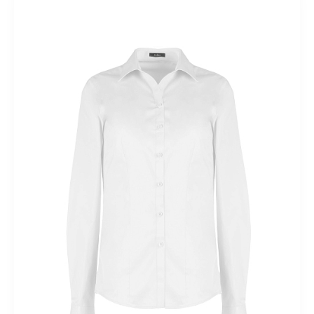
Зауженные
Широкие
Тёплые
Утепленные
Классические
В деловом стиле
Модные
Льняные
Шерстяные
С
карманами
Больших размеров
В клетку
Клеш
Кюлоты
Палаццо
С высокой талией
С лампасами
Спортивные
Головные уборы
Шапки
Шляпы
Джемпера
Джинсы
Дубленки
Весенние
Зимние
Длинные
Осенние
Зимние
Короткие
Модные
Шерстяные
Искусственные
С
кашемиром
С капюшоном
С принтом
Недорогие
С
натуральным мехом
Без меха
Больших размеров
Жакеты
Весенние
Летние
Осенние
Зимние
Короткие
Удлиненные
Классические
Тёплые
Шерстяные
На
молнии
На пуговицах
С карманами
Без рукавов
Трикотажные
Стильные
В деловом стиле
Модные
Больших размеров
Пиджаки
Жилеты
Летние
Весенние
Осенние
Удлиненные
Длинные
Теплые
Утепленные
Стеганные
Трикотажные
Шерстяные
Классические
В
деловом стиле
Ажурные
Модные
На пуговицах
Больших
размеров
Кардиганы
Комбинезоны
Куртки
Демисезоные
Весенние
Осенние
Зимние
Короткие
Удлиненные
Тёплые
Утепленные
С поясом
С
капюшоном
С мехом
Модные
Молодежные
Парки