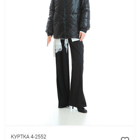
рубашки
С бахромой
С открытыми плечами
Спортивные
Туники
Плащи
Демисезоные
Весенние
Осенние
Приталенные
Прямой крой
Длинные
Классические
С
поясом
Модные
Больших размеров
Недорогие
Полупальто
Демисезонное
Осеннее
Весеннее
Зимнее
Приталенное
Прямой крой
Классические
Драповое
Шерстяное
Кашемировое
Из альпака
Из вирджинской
шерсти
На изософте
На файбертеке
С поясом
С
капюшоном
С натуральным воротником
С искусственным
воротником
С мехом
Модное
Оверсайз
В клетку
Больших размеров
Недорогое
Свитера
Трикотаж
Трикотажные костюмы
Юбки
Весенние
Летние
Осенние
Зимние
Прямые
Длинные
Пышные
Модные
Классические
Делового стиля
Офисные
Повседневные
Нарядные
С замком
С принтом
Из искусственной кожи
Шерстяные
Теплые
Больших размеров
Завышенные
Карандаш
Миди
Строгие
Большие размеры
Вечерний
образ
Костюмный ассортимент
Летняя распродажа
Ликвидация
Новая коллекция "Весна-лето 2025"
Новая
коллекция "Весна-лето 2026"
Новая летняя коллекция 2019
КУРТКА 4-2552