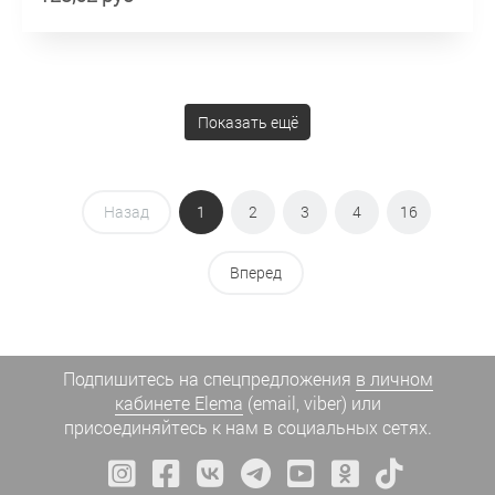
Показать ещё
Назад
1
2
3
4
16
Вперед
Подпишитесь на спецпредложения
в личном
кабинете Elema
(email, viber) или
присоединяйтесь к нам в социальных сетях.