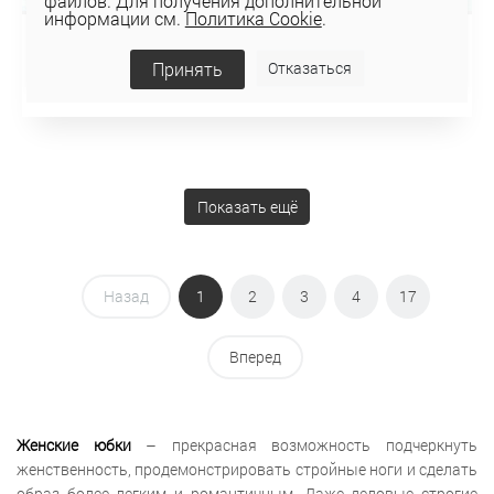
файлов. Для получения дополнительной
информации см.
Политика Cookie
.
ЮБКА 4К-2293С
Принять
Отказаться
191,81 руб
Показать ещё
Назад
1
2
3
4
17
Вперед
Женские юбки
– прекрасная возможность подчеркнуть
женственность, продемонстрировать стройные ноги и сделать
образ более легким и романтичным. Даже деловые строгие