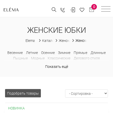
0
ЖЕНСКИЕ ЮБКИ
Elema
Каталог
Женская одежда
Женские юбки
Весенние
Летние
Осенние
Зимние
Прямые
Длинные
Пышные
Модные
Классические
Делового стиля
Офисные
Повседневные
Нарядные
С замком
С принтом
Показать ещё
Из искусственной кожи
Шерстяные
Теплые
Больших
размеров
Завышенные
Карандаш
Миди
Строгие
Подобрать товары
НОВИНКА