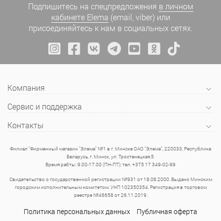
Подпишитесь на спецпредложения
в личном
кабинете Elema
(email, viber) или
присоединяйтесь к нам в социальных сетях.
Компания
Сервис и поддержка
Контакты
Филиал "Фирменный магазин "Элема" №1 в г. Минске ОАО "Элема", 220033, Республика
Беларусь, г. Минск, ул. Тростенецкая,5.
Время рабты: 9.00-17.00 (ПН-ПТ); тел. +375 17 349-02-99
Свидетельство о государственной регистрации №931 от 18.08.2000. Выдано Минским
городским исполнительным комитетом. УНП 102350354. Регистрация в торговом
реестре №46658 от 26.11.2019.
Политика персональных данных
Публичная оферта