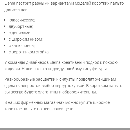
Elema пестрит разными вариантами моделей коротких пальто
для женщин:
классические;
двубортные;
с довязами;
с широким низом;
с капюшоном;
с воротником стойка.
У команды дизайнеров Elema креативный подход к покрою
изделий. Наши пальто подойдут любому типу фигуры.
Разнообразные расцветки и силуэты позволят женщинам
сделать непростой выбор перед покупкой. В коротком пальто
вы всегда будете элегантны и обворожительны.
В наших фирменных магазинах можно купить широкое
короткое пальто по невысокой цене.