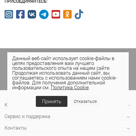
ПРИСОЕДИНЯЙТЕСЬ:
Подпишитесь на спецпредложения
в личном
Данный веб-сайт использует cookie-файлы в
кабинете Elema
(email, viber) или
целях предоставления вам лучшего
пользовательского опыта на нашем сайте.
присоединяйтесь к нам в социальных сетях.
Продолжая использовать данный сайт, вы
соглашаетесь с использованием нами cookie-
файлов. Для получения дополнительной
информации см.
Политика Cookie
.
Принять
Отказаться
Компания
Сервис и поддержка
Контакты