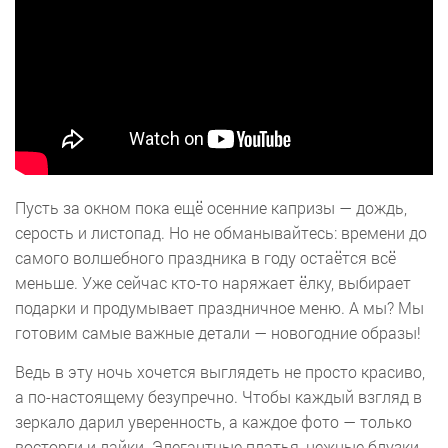
Пусть за окном пока ещё осенние капризы — дождь,
серость и листопад. Но не обманывайтесь: времени до
самого волшебного праздника в году остаётся всё
меньше. Уже сейчас кто-то наряжает ёлку, выбирает
подарки и продумывает праздничное меню. А мы? Мы
готовим самые важные детали — новогодние образы!
Ведь в эту ночь хочется выглядеть не просто красиво,
а по-настоящему безупречно. Чтобы каждый взгляд в
зеркало дарил уверенность, а каждое фото — только
восторги и лайки. Элегантные платья, нежные блузки,