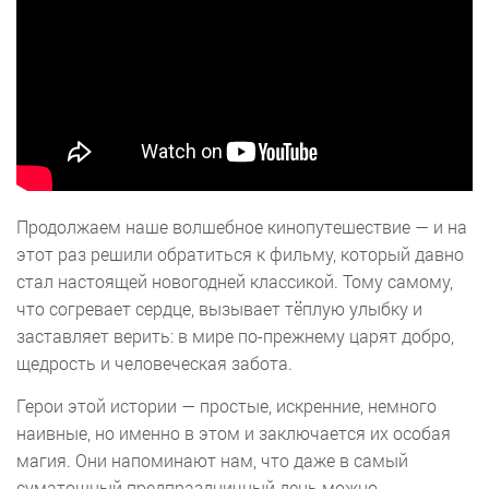
Продолжаем наше волшебное кинопутешествие — и на
этот раз решили обратиться к фильму, который давно
стал настоящей новогодней классикой. Тому самому,
что согревает сердце, вызывает тёплую улыбку и
заставляет верить: в мире по-прежнему царят добро,
щедрость и человеческая забота.
Герои этой истории — простые, искренние, немного
наивные, но именно в этом и заключается их особая
магия. Они напоминают нам, что даже в самый
суматошный предпраздничный день можно