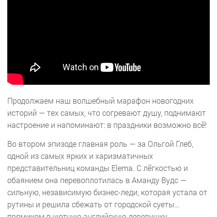
Продолжаем наш волшебный марафон новогодних
историй — тех самых, что согревают душу, поднимают
настроение и напоминают: в праздники возможно всё!
Во втором эпизоде главная роль — за Ольгой Глеб,
одной из самых ярких и харизматичных
представительниц команды Elema. С лёгкостью и
обаянием она перевоплотилась в Аманду Вудс —
сильную, независимую бизнес-леди, которая устала от
рутины и решила сбежать от городской суеты…
прямиком в уютную английскую деревушку.