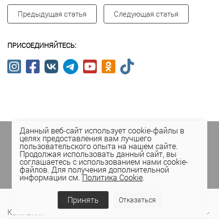
Предыдущая статья
Следующая статья
ПРИСОЕДИНЯЙТЕСЬ:
Данный веб-сайт использует cookie-файлы в
Подпишитесь на спецпредложения
в личном
целях предоставления вам лучшего
кабинете Elema
(email, viber) или
пользовательского опыта на нашем сайте.
присоединяйтесь к нам в социальных сетях.
Продолжая использовать данный сайт, вы
соглашаетесь с использованием нами cookie-
файлов. Для получения дополнительной
информации см.
Политика Cookie
.
Принять
Отказаться
Компания