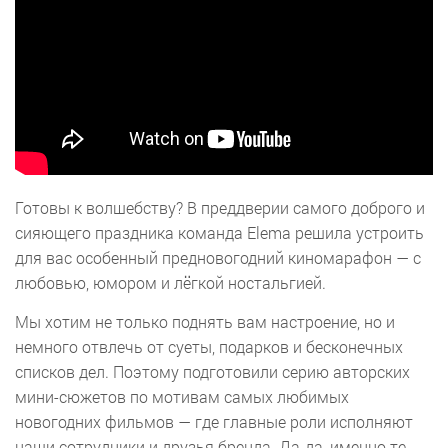
Готовы к волшебству? В преддверии самого доброго и
сияющего праздника команда Elema решила устроить
для вас особенный предновогодний киномарафон — с
любовью, юмором и лёгкой ностальгией.
Мы хотим не только поднять вам настроение, но и
немного отвлечь от суеты, подарков и бесконечных
списков дел. Поэтому подготовили серию авторских
мини-сюжетов по мотивам самых любимых
новогодних фильмов — где главные роли исполняют
наши сотрудники и друзья бренда. Да-да, именно те,