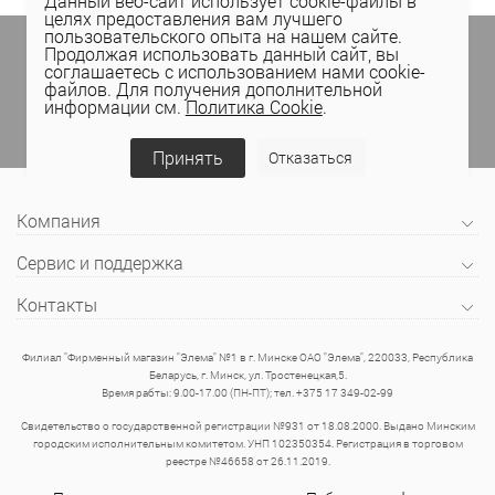
Данный веб-сайт использует cookie-файлы в
целях предоставления вам лучшего
пользовательского опыта на нашем сайте.
Подпишитесь на спецпредложения
в личном
Продолжая использовать данный сайт, вы
кабинете Elema
(email, viber) или
соглашаетесь с использованием нами cookie-
присоединяйтесь к нам в социальных сетях.
файлов. Для получения дополнительной
информации см.
Политика Cookie
.
Принять
Отказаться
Компания
Сервис и поддержка
Контакты
Филиал "Фирменный магазин "Элема" №1 в г. Минске ОАО "Элема", 220033, Республика
Беларусь, г. Минск, ул. Тростенецкая,5.
Время рабты: 9.00-17.00 (ПН-ПТ); тел. +375 17 349-02-99
Свидетельство о государственной регистрации №931 от 18.08.2000. Выдано Минским
городским исполнительным комитетом. УНП 102350354. Регистрация в торговом
реестре №46658 от 26.11.2019.