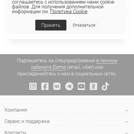
соглашаетесь с использованием нами cookie-
файлов. Для получения дополнительной
информации см.
Политика Cookie
.
БЛУЗКА 2К-116-1
Принять
Отказаться
89,34 руб
148,89 руб
Подпишитесь на спецпредложения
в личном
кабинете Elema
(email, viber) или
присоединяйтесь к нам в социальных сетях.
Компания
Сервис и поддержка
Контакты