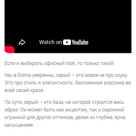
Если и выбирать офисный look, то только такой.
Мы в Elema уверенны, серый – это вовсе не про скуку.
Это про стиль и элегантность. Бессменная классика во
всей своей красе.
По сути, серый – это база, на которой строится весь
образ. Он может быть как акцентом, так и скромной
огранкой для других оттенков, делая их глубже, ярче,
насыщеннее.