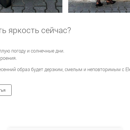
ть яркость сейчас?
плую погоду и солнечные дни.
роения.
есенний образ будет дерзким, смелым и неповторимым с El
тья