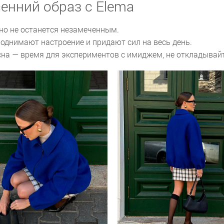
енний образ с Elema
чно не останется незамеченным.
поднимают настроение и придают сил на весь день.
на — время для экспериментов с имиджем, не откладывайт