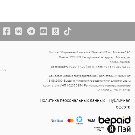
Филиал "Фирменный магазин "Элема" №1 в г. Минске ОАО
"Элема", 220033, Республика Беларусь, г. Минск, ул.
Тростенецкая,5.
Время рабты: 9.00-17.00 (ПН-ПТ); тел. +375 17 349-02-99
язь
Свидетельство о государственной регистрации №931 от
18.08.2000. Выдано Минским городским исполнительным
комитетом. УНП 102350354. Регистрация в торговом реестре
№46658 от 26.11.2019.
Политика персональных данных
Публичная
оферта