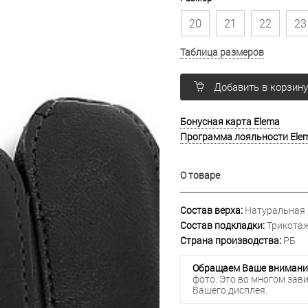
20
21
22
23
Таблица размеров
Добавить в корзин
Бонусная карта Elema
Программа лояльности Ele
О товаре
Состав верха:
Натуральная
Состав подкладки:
Трикотаж
Страна производства:
РБ
Обращаем Ваше внимани
фото. Это во многом зав
Вашего дисплея.