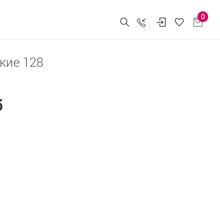
0
кие 128
б