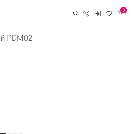
0
ой PDM02