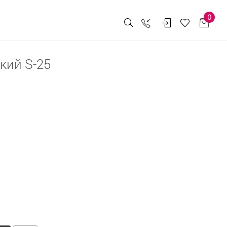
0
кий S-25