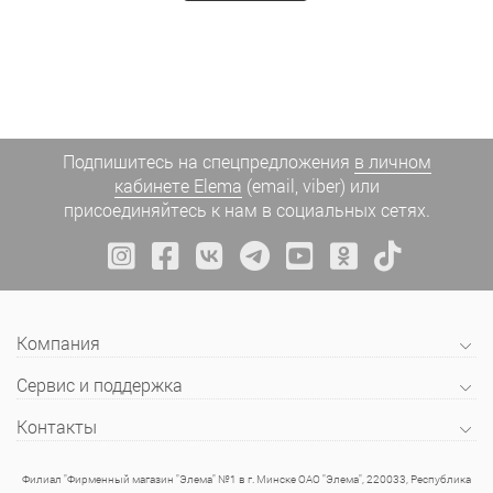
Подпишитесь на спецпредложения
в личном
кабинете Elema
(email, viber) или
присоединяйтесь к нам в социальных сетях.
Компания
Сервис и поддержка
Контакты
Филиал "Фирменный магазин "Элема" №1 в г. Минске ОАО "Элема", 220033, Республика