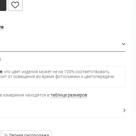
у
ma
й
е
, что цвет изделия может не на 100% соответствовать
исит от освещения во время фотосъемки и цветопередачи
 измерения находятся в
таблице размеров
Летняя распродажа