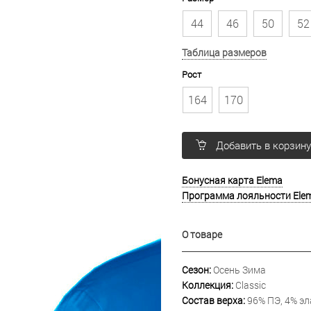
44
46
50
52
Таблица размеров
Рост
164
170
Добавить в корзин
Бонусная карта Elema
Программа лояльности Ele
О товаре
Сезон:
Осень Зима
Коллекция:
Classic
Состав верха:
96% ПЭ, 4% эл