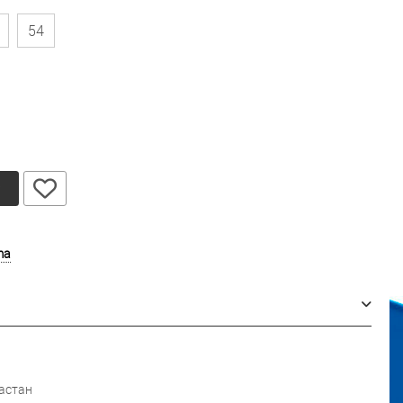
54
у
ma
астан