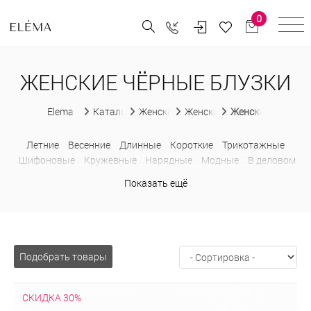
0
ЖЕНСКИЕ ЧЁРНЫЕ БЛУЗКИ
Elema
Каталог
Женская одежда
Женские блузки
Женские чёрные 
Летние
Весенние
Длинные
Короткие
Трикотажные
Шифоновые
Кружевные
Нарядные
Модные
В деловом
стиле
Без рукавов
С коротким рукавом
С бантом
Показать ещё
Недорогие
Больших размеров
В горошек
В клетку
В
полоску
Водолазки
Деловые
Из шифона
Лонгсливы
Оверсайз
Приталенные
Прозрачные
Рубашки
С баской
С жабо
С открытыми плечами
С рюшами
Свитшоты
Толстовки
С капюшоном
Подобрать товары
СКИДКА 30%