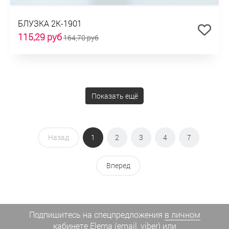
БЛУЗКА 2К-1901
115,29 руб
164,70 руб
Показать ещё
Назад
1
2
3
4
7
Вперед
Подпишитесь на спецпредложения
в личном
кабинете Elema
(email, viber) или