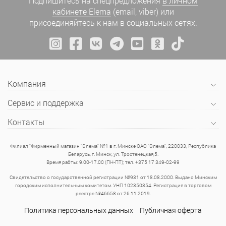
Подпишитесь на спецпредложения
в личном
кабинете Elema
(email, viber) или
присоединяйтесь к нам в социальных сетях.
Компания
Сервис и поддержка
Контакты
Филиал "Фирменный магазин "Элема" №1 в г. Минске ОАО "Элема", 220033, Республика
Беларусь, г. Минск, ул. Тростенецкая,5.
Время рабты: 9.00-17.00 (ПН-ПТ); тел. +375 17 349-02-99
Свидетельство о государственной регистрации №931 от 18.08.2000. Выдано Минским
городским исполнительным комитетом. УНП 102350354. Регистрация в торговом
реестре №46658 от 26.11.2019.
Политика персональных данных
Публичная оферта