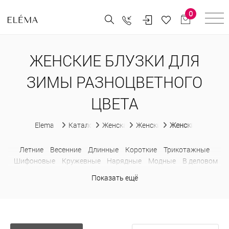
0
ЖЕНСКИЕ БЛУЗКИ ДЛЯ
ЗИМЫ РАЗНОЦВЕТНОГО
ЦВЕТА
Elema
Каталог
Женская одежда
Женские блузки
Женские блузки 
Летние
Весенние
Длинные
Короткие
Трикотажные
Шифоновые
Кружевные
Нарядные
Модные
В деловом
стиле
Без рукавов
С коротким рукавом
С бантом
Показать ещё
Недорогие
Больших размеров
В горошек
В клетку
В
полоску
Водолазки
Деловые
Из шифона
Лонгсливы
Оверсайз
Приталенные
Прозрачные
Рубашки
С баской
С жабо
С открытыми плечами
С рюшами
Свитшоты
Толстовки
С капюшоном