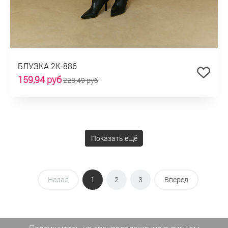
БЛУЗКА 2К-886
159,94 руб
228,49 руб
Показать ещё
Назад
1
2
3
Вперед