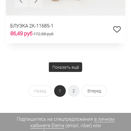
БЛУЗКА 2К-11685-1
86,49 руб
172,98 руб
Показать ещё
Назад
1
2
Вперед
Подпишитесь на спецпредложения
в личном
кабинете Elema
(email, viber) или