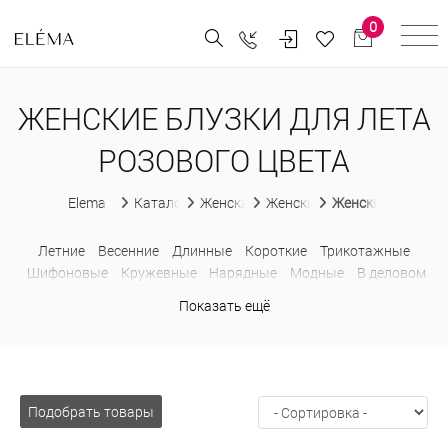
0
ЖЕНСКИЕ БЛУЗКИ ДЛЯ ЛЕТА
РОЗОВОГО ЦВЕТА
Elema
Каталог
Женская одежда
Женские блузки
Женские блузки д
Летние
Весенние
Длинные
Короткие
Трикотажные
Шифоновые
Кружевные
Нарядные
Модные
В деловом
стиле
Без рукавов
С коротким рукавом
С бантом
Показать ещё
Недорогие
Больших размеров
В горошек
В клетку
В
полоску
Водолазки
Деловые
Из шифона
Лонгсливы
Оверсайз
Приталенные
Прозрачные
Рубашки
С баской
С жабо
С открытыми плечами
С рюшами
Свитшоты
Толстовки
С капюшоном
Подобрать товары