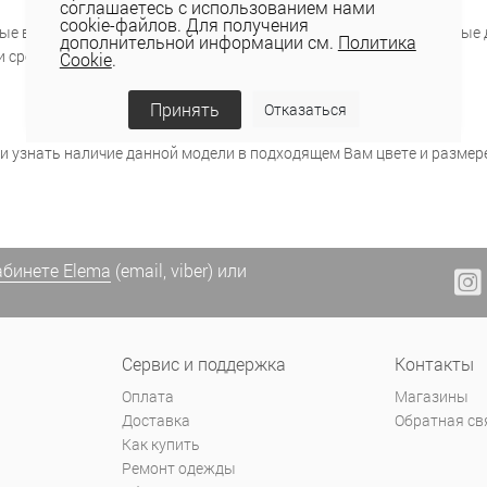
соглашаетесь с использованием нами
cookie-файлов. Для получения
ные варианты классических моделей, лаконичные или дополненные
дополнительной информации см.
Политика
и средней длины, джинсами и шортами.
Cookie
.
Принять
Отказаться
и узнать наличие данной модели в подходящем Вам цвете и размер
абинете Elema
(email, viber) или
Сервис и поддержка
Контакты
Оплата
Магазины
Доставка
Обратная св
Как купить
Ремонт одежды