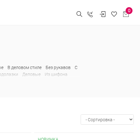
0
ые
В деловом стиле
Без рукавов
С
одолазки
Деловые
Из шифона
плечами
С рюшами
Свитшоты
НОВИНКА