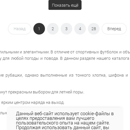
Показать ещё
Назад
1
2
3
4
28
Вперед
тильными и элегантными. В отличие от спортивных футболок и объ
у для любой погоды и повода. В данном разделе нашего каталог
ие рубашки, однако выполненные из тонкого хлопка, шифона и 
танут прекрасным выбором для летней поры.
 ярким центром наряда на выход.
льно и элегантно выглядят, но и очень комфортны.
Данный веб-сайт использует cookie-файлы в
целях предоставления вам лучшего
пользовательского опыта на нашем сайте.
Продолжая использовать данный сайт, вы