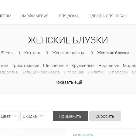
ДЕТЯМ
ПАРФЮМЕРИЯ
ДЛЯ ДОМА
ОДЕЖДА ДЛЯ СОБАК
ЖЕНСКИЕ БЛУЗКИ
Elema
Каталог
Женская одежда
Женские блузки
ткие
Трикотажные
Шифоновые
Кружевные
Нарядные
Модн
едорогие
Больших размеров
В горошек
В клетку
В полоску
В
енные
Прозрачные
Рубашки
С баской
С жабо
С открытыми 
Показать ещё
Толстовки
С капюшоном
Цвет
Скидка
Применить
Сбросить
НОВИНКА