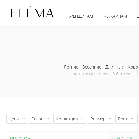
ЖЕНЩИНАМ
МУЖЧИНАМ
Летние
Весенние
Длинные
Коро
коротким рукавом
С бантом
Н
Лонгсливы
Оверсайз
Притал
Цена
Сезон
Коллекция
Размер
Рост
НОВИНКА
НОВИНКА