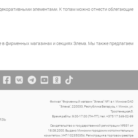
 декоративными элементами. К топам можно отнести облегающие
е в фирменных магазинах и секциях Элема. Мы также предлагаем
Филиал "Фирменный магазин "Элема" №1 в г. Минске ОАО
"Элема", 220033, Республика Беларусь, г. Минск, ул.
Тростенецкая,5.
Время рабты: 9.00-17.00 (ПН-ПТ); тел. +375 17 349-02-99
язь
Свидетельство о государственной регистрации №931 от
18.08.2000. Выдано Минским городским исполнительным
комитетом. УНП 102350354. Регистрация в торговом реестре