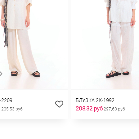
-2209
БЛУЗКА 2К-1992
б
208,32 руб
205,53 руб
297,60 руб