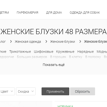
ДЕТЯМ
ПАРФЮМЕРИЯ
ДЛЯ ДОМА
ОДЕЖДА ДЛЯ СОБАК
ЖЕНСКИЕ БЛУЗКИ 48 РАЗМЕРА
алог
Женская одежда
Женские блузки
Женские блузк
ткие
Трикотажные
Шифоновые
Кружевные
Нарядные
Модн
едорогие
Больших размеров
В горошек
В клетку
В полоску
В
енные
Прозрачные
Рубашки
С баской
С жабо
С открытыми 
Показать ещё
Толстовки
С капюшоном
Цвет
Скидка
Применить
Сбросить
НОВИНКА