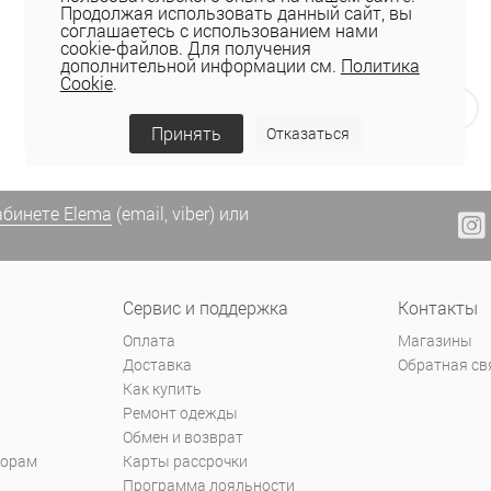
Продолжая использовать данный сайт, вы
Показать ещё
соглашаетесь с использованием нами
cookie-файлов. Для получения
дополнительной информации см.
Политика
Cookie
.
Назад
1
2
3
4
20
Вперед
Принять
Отказаться
абинете Elema
(email, viber) или
Сервис и поддержка
Контакты
Оплата
Магазины
Доставка
Обратная св
Как купить
Ремонт одежды
Обмен и возврат
торам
Карты рассрочки
Программа лояльности