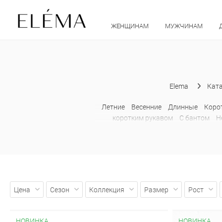
ЖЕНЩИНАМ
МУЖЧИНАМ
Elema
Кат
Летние
Весенние
Длинные
Коро
коротким рукавом
С бантом
Н
Лонгсливы
Оверсайз
Притал
Цена
Сезон
Коллекция
Размер
Рост
НОВИНКА
НОВИНКА