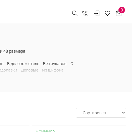
0
и 48 размера
ые
В деловом стиле
Без рукавов
С
одолазки
Деловые
Из шифона
плечами
С рюшами
Свитшоты
НОВИНКА