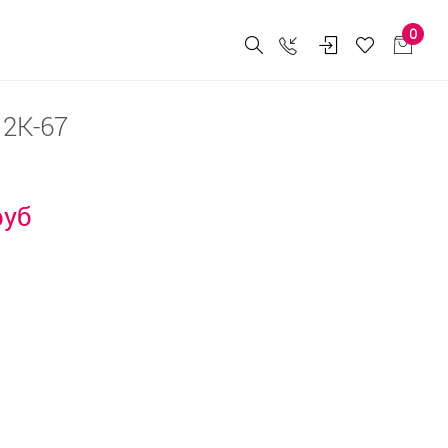
0
2К-67
руб