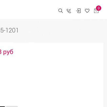
0
5-1201
3 руб