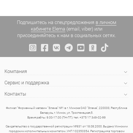
Подпишитесь на спецпредложения
в личном
кабинете Elema
(email, viber) или
присоединяйтесь к нам в социальных сетях.
Компания
Сервис и поддержка
Контакты
Филиал "Фирменный магазин "Элема" №1 в г. Минске ОАО "Элема", 220033, Республика
Беларусь, г. Минск, ул. Тростенецкая,5.
Время рабты: 9.00-17.00 (ПН-ПТ); тел. +375 17 349-02-99
Свидетельство о государственной регистрации №931 от 18.08.2000. Выдано Минским
городским исполнительным комитетом. УНП 102350354. Регистрация в торговом