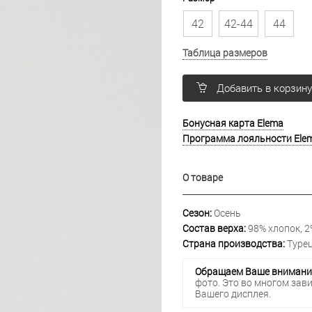
42
42-44
44
Таблица размеров
Добавить в корзин
Бонусная карта Elema
Программа лояльности Ele
О товаре
Сезон:
Осень
Состав верха:
98% хлопок, 2
Страна производства:
Турец
Обращаем Ваше внимани
фото. Это во многом зав
Вашего дисплея.