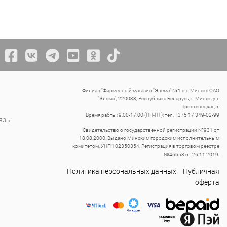
Филиал "Фирменный магазин "Элема" №1 в г. Минске ОАО
"Элема", 220033, Республика Беларусь, г. Минск, ул.
Тростенецкая,5.
Время рабты: 9.00-17.00 (ПН-ПТ); тел. +375 17 349-02-99
язь
Свидетельство о государственной регистрации №931 от
18.08.2000. Выдано Минским городским исполнительным
комитетом. УНП 102350354. Регистрация в торговом реестре
№46658 от 26.11.2019.
Политика персональных данных
Публичная
оферта