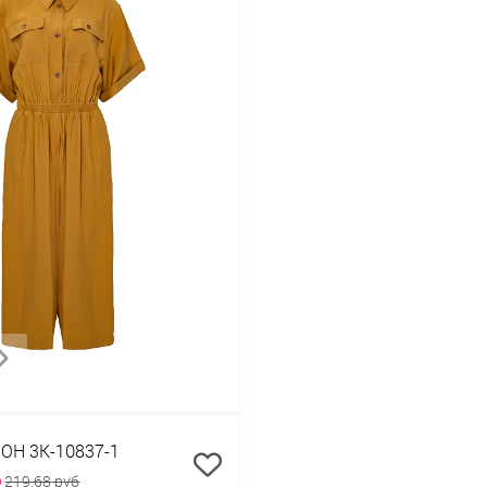
Н 3К-10837-1
б
219,68 руб