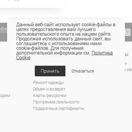
Данный веб-сайт использует cookie-файлы в
абинете Elema
(email, viber) или
целях предоставления вам лучшего
пользовательского опыта на нашем сайте.
Продолжая использовать данный сайт, вы
соглашаетесь с использованием нами
cookie-файлов. Для получения
дополнительной информации см.
Политика
Сервис и поддержка
Контакты
Cookie
.
Оплата
Магазины
Доставка
Обратная св
Принять
Отказаться
Как купить
Ремонт одежды
Обмен и возврат
торам
Карты рассрочки
Программа лояльности
Подарочные сертификаты