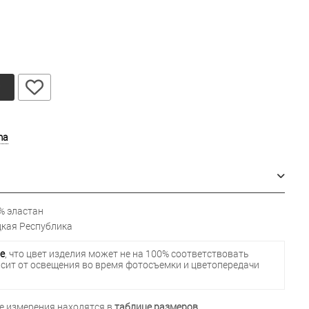
у
ma
% эластан
кая Республика
е
, что цвет изделия может не на 100% соответствовать
исит от освещения во время фотосъемки и цветопередачи
 измерения находятся в
таблице размеров