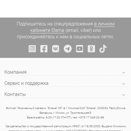
Подпишитесь на спецпредложения
в личном
кабинете Elema
(email, viber) или
присоединяйтесь к нам в социальных сетях.
Компания
Сервис и поддержка
Контакты
Филиал "Фирменный магазин "Элема" №1 в г. Минске ОАО "Элема", 220033, Республика
Беларусь, г. Минск, ул. Тростенецкая,5.
Время рабты: 9.00-17.00 (ПН-ПТ); тел. +375 17 349-02-99
Свидетельство о государственной регистрации №931 от 18.08.2000. Выдано Минским
городским исполнительным комитетом. УНП 102350354. Регистрация в торговом