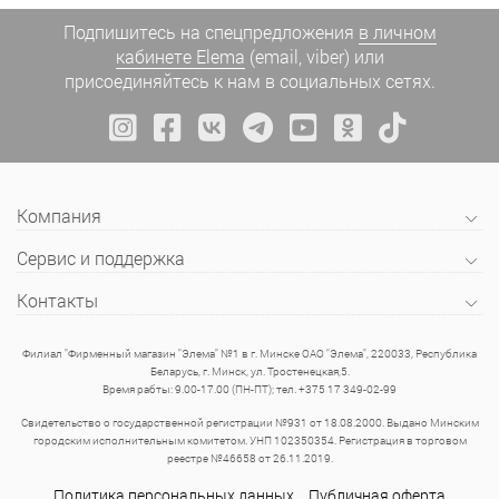
Подпишитесь на спецпредложения
в личном
кабинете Elema
(email, viber) или
присоединяйтесь к нам в социальных сетях.
Компания
Сервис и поддержка
Контакты
Филиал "Фирменный магазин "Элема" №1 в г. Минске ОАО "Элема", 220033, Республика
Беларусь, г. Минск, ул. Тростенецкая,5.
Время рабты: 9.00-17.00 (ПН-ПТ); тел. +375 17 349-02-99
Свидетельство о государственной регистрации №931 от 18.08.2000. Выдано Минским
городским исполнительным комитетом. УНП 102350354. Регистрация в торговом
реестре №46658 от 26.11.2019.
Политика персональных данных
Публичная оферта