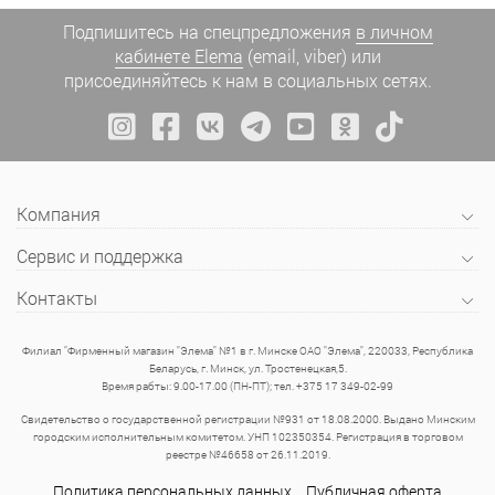
Подпишитесь на спецпредложения
в личном
кабинете Elema
(email, viber) или
присоединяйтесь к нам в социальных сетях.
Компания
Сервис и поддержка
Контакты
Филиал "Фирменный магазин "Элема" №1 в г. Минске ОАО "Элема", 220033, Республика
Беларусь, г. Минск, ул. Тростенецкая,5.
Время рабты: 9.00-17.00 (ПН-ПТ); тел. +375 17 349-02-99
Свидетельство о государственной регистрации №931 от 18.08.2000. Выдано Минским
городским исполнительным комитетом. УНП 102350354. Регистрация в торговом
реестре №46658 от 26.11.2019.
Политика персональных данных
Публичная оферта