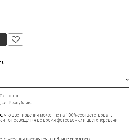
у
ma
% эластан
кая Республика
е
, что цвет изделия может не на 100% соответствовать
исит от освещения во время фотосъемки и цветопередачи
 измерения находятся в
таблице размеров