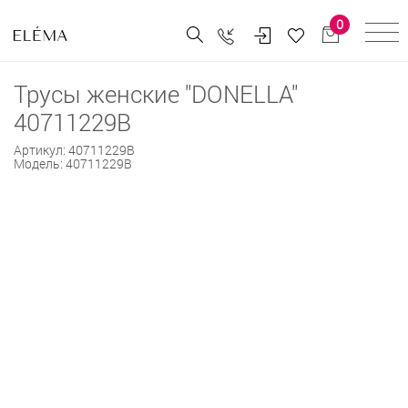
0
Трусы женские "DONELLA"
40711229B
Артикул:
40711229B
Модель:
40711229B