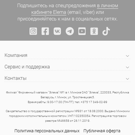
Подпишитесь на спецпредложения
в личном
кабинете Elema
(email, viber) или
присоединяйтесь к нам в социальных сетях.
Компания
Сервис и поддержка
Контакты
Филиал "Фирменный магазин "Элема" №1 в г. Минске ОАО "Элема", 220033, Республика
Беларусь, г. Минск, ул. Тростенецкая,5.
Время рабты: 9.00-17.00 (ПН-ПТ); тел. +375 17 349-02-99
Свидетельство о государственной регистрации №931 от 18.08.2000. Выдано Минским
городским исполнительным комитетом. УНП 102350354. Регистрация в торговом
реестре №46658 от 26.11.2019.
Политика персональных данных
Публичная оферта