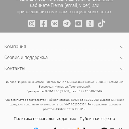
кабинете Elema
(email, viber) или
присоединяйтесь к нам в социальных сетях.
Компания
Сервис и поддержка
Контакты
Филиал "Фирменный магазин "Элема" №1 в г. Минске ОАО "Элема", 220033, Республика
Беларусь, г. Минск, ул. Тростенецкая,5.
Время рабты: 9.00-17.00 (ПН-ПТ); тел. +375 17 349-02-99
Свидетельство о государственной регистрации №931 от 18.08.2000. Выдано Минским
городским исполнительным комитетом. УНП 102350354. Регистрация в торговом
реестре №46658 от 26.11.2019.
Политика персональных данных
Публичная оферта