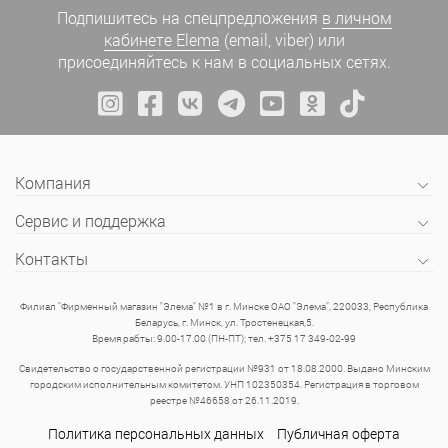
Подпишитесь на спецпредложения
в личном
кабинете Elema
(email, viber) или
присоединяйтесь к нам в социальных сетях.
Компания
Сервис и поддержка
Контакты
Филиал "Фирменный магазин "Элема" №1 в г. Минске ОАО "Элема", 220033, Республика
Беларусь, г. Минск, ул. Тростенецкая,5.
Время рабты: 9.00-17.00 (ПН-ПТ); тел. +375 17 349-02-99
Свидетельство о государственной регистрации №931 от 18.08.2000. Выдано Минским
городским исполнительным комитетом. УНП 102350354. Регистрация в торговом
реестре №46658 от 26.11.2019.
Политика персональных данных
Публичная оферта