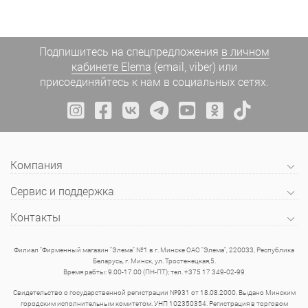
Подпишитесь на спецпредложения
в личном
кабинете Elema
(email, viber) или
присоединяйтесь к нам в социальных сетях.
Компания
Сервис и поддержка
Контакты
Филиал "Фирменный магазин "Элема" №1 в г. Минске ОАО "Элема", 220033, Республика
Беларусь, г. Минск, ул. Тростенецкая,5.
Время рабты: 9.00-17.00 (ПН-ПТ); тел. +375 17 349-02-99
Свидетельство о государственной регистрации №931 от 18.08.2000. Выдано Минским
городским исполнительным комитетом. УНП 102350354. Регистрация в торговом