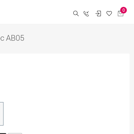
0
ос AB05