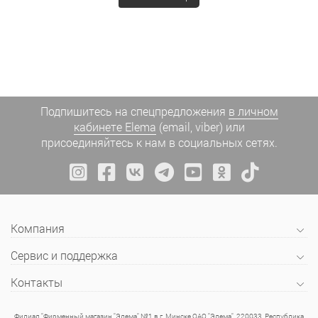
Подпишитесь на спецпредложения
в личном
кабинете Elema
(email, viber) или
присоединяйтесь к нам в социальных сетях.
Компания
Сервис и поддержка
Контакты
Филиал "Фирменный магазин "Элема" №1 в г. Минске ОАО "Элема", 220033, Республика