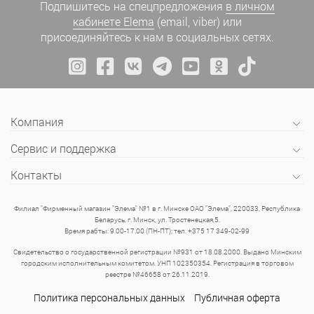
Подпишитесь на спецпредложения
в личном
кабинете Elema
(email, viber) или
присоединяйтесь к нам в социальных сетях.
Компания
Сервис и поддержка
Контакты
Филиал "Фирменный магазин "Элема" №1 в г. Минске ОАО "Элема", 220033, Республика
Беларусь, г. Минск, ул. Тростенецкая,5.
Время рабты: 9.00-17.00 (ПН-ПТ); тел. +375 17 349-02-99
Свидетельство о государственной регистрации №931 от 18.08.2000. Выдано Минским
городским исполнительным комитетом. УНП 102350354. Регистрация в торговом
реестре №46658 от 26.11.2019.
Политика персональных данных
Публичная оферта