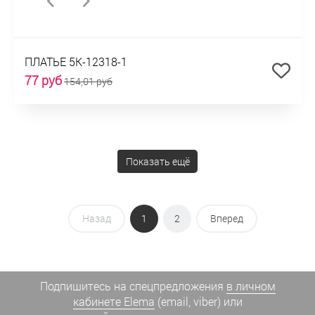
ПЛАТЬЕ 5К-12318-1
77 руб
154,01 руб
Показать ещё
Назад
1
2
Вперед
Подпишитесь на спецпредложения
в личном
кабинете Elema
(email, viber) или