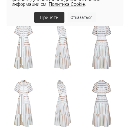
информации см.
Политика Cookie
.
Принять
Отказаться