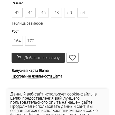
Размер
42
44
46
48
50
54
Таблица размеров
Рост
164
170
Добавить в корзину
Бонусная карта Elema
Программа лояльности Elema
О товаре
Данный веб-сайт использует cookie-файлы в
целях предоставления вам лучшего
пользовательского опыта на нашем сайте.
Сезон:
Лето Весна
Продолжая использовать данный сайт, вы
Коллекция:
Classic
соглашаетесь с использованием нами cookie-
файлов. Для получения дополнительной
Состав верха:
100% вискоза