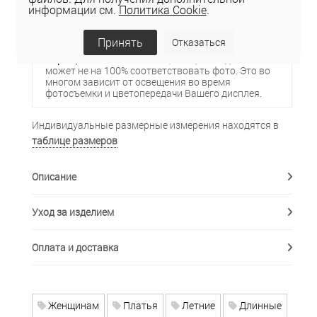
информации см.
Политика Cookie
.
Состав подкладки:
100%вискоза
Страна производства:
Республика Беларусь
Принять
Отказаться
Обращаем Ваше внимание
, что цвет изделия
может не на 100% соответствовать фото. Это во
многом зависит от освещения во время
фотосъемки и цветопередачи Вашего дисплея.
Индивидуальные размерные измерения находятся в
таблице размеров
Описание
Уход за изделием
Оплата и доставка
Женщинам
Платья
Летние
Длинные