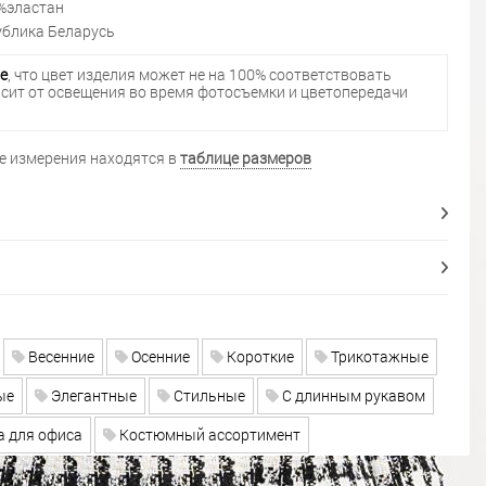
%эластан
блика Беларусь
е
, что цвет изделия может не на 100% соответствовать
исит от освещения во время фотосъемки и цветопередачи
 измерения находятся в
таблице размеров
Весенние
Осенние
Короткие
Трикотажные
ые
Элегантные
Стильные
С длинным рукавом
 для офиса
Костюмный ассортимент