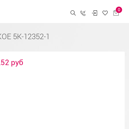
0
ОЕ 5К-12352-1
,52 руб