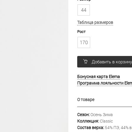
44
Таблица размеров
Рост
170
Добавить в корзин
Бонусная карта Elema
Программа лояльности Ele
О товаре
Сезон:
Осень Зима
Коллекция:
Classic
Состав верха:
54% ПЭ, 44% в