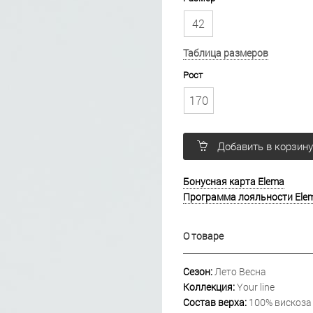
42
Таблица размеров
Рост
170
Добавить в корзин
Бонусная карта Elema
Программа лояльности Ele
О товаре
Сезон:
Лето Весна
Коллекция:
Your line
Состав верха:
100% вискоза