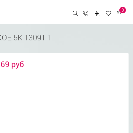
0
ОЕ 5К-13091-1
,69 руб