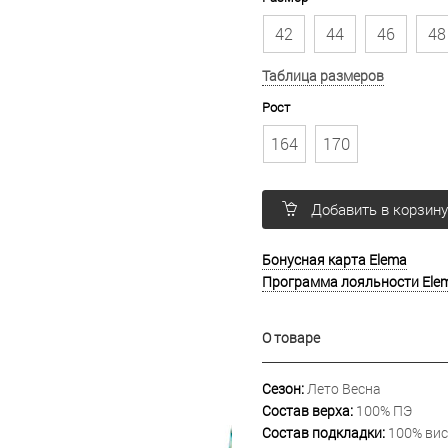
42
44
46
48
Таблица размеров
Рост
164
170
Добавить в корзин
Бонусная карта Elema
Программа лояльности Ele
О товаре
Сезон:
Лето Весна
Состав верха:
100% ПЭ
Состав подкладки:
100% вис