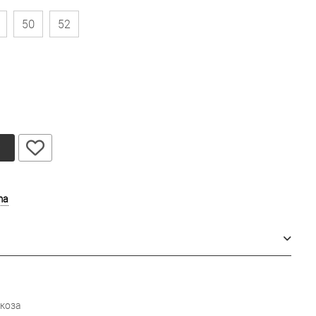
50
52
у
ma
коза